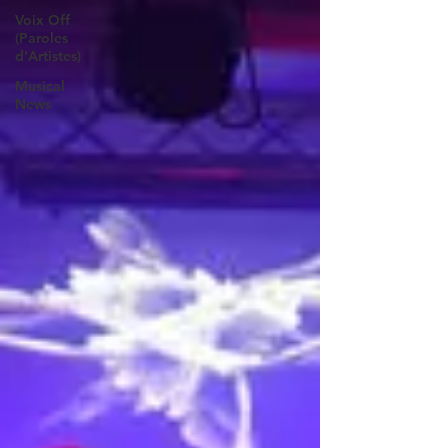
Voix Off
(Paroles
d'Artistes)
Musical
News