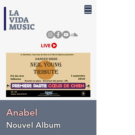
​LA
VIDA
MUSIC
Anabel
Nouvel Album