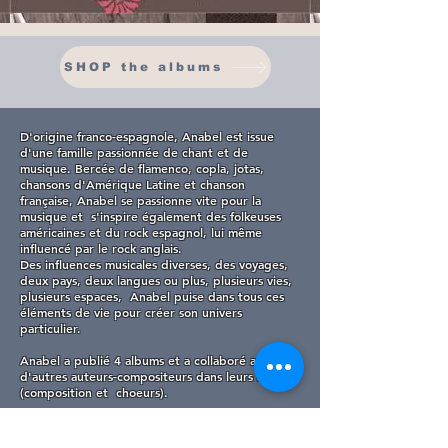
SHOP the albums
D'origine franco-espagnole, Anabel est issue
d'une famille passionnée de chant et de
musique. Bercée de flamenco, copla, jotas,
chansons d'Amérique Latine et chanson
française, Anabel se passionne vite pour la
musique et s'inspire également des folkeuses
américaines et du rock espagnol, lui même
influencé par le rock anglais.
Des influences musicales diverses, des voyages,
deux pays, deux langues ou plus, plusieurs vies,
plusieurs espaces, Anabel puise dans tous ces
éléments de vie pour créer son univers
particulier.
Anabel a publié 4 albums et a collaboré avec
d'autres auteurs-compositeurs dans leurs albums
(composition et choeurs).
Anabel s'est produite notamment dans les salles
suivantes :