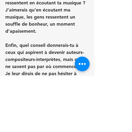
ressentent en écoutant ta musique ?
J’aimerais qu’en écoutant ma 
musique, les gens ressentent un 
souffle de bonheur, un moment 
d’apaisement. 
Enfin, quel conseil donnerais-tu à 
ceux qui aspirent à devenir auteurs-
compositeurs-interprètes, mais qui 
ne savent pas par où commencer ? 
Je leur dirais de ne pas hésiter à 
écrire ! Écrivez, encore et encore. 
Même sans savoir où ça mène, 
même si ce n’est pas « parfait ». 
L’écriture, c’est un échappatoire. Elle 
ouvre des fenêtres sur soi, sur des 
idées et des probables. 