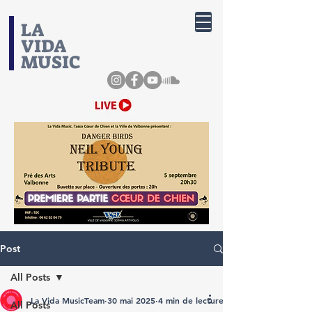
​LA
VIDA
MUSIC
Post
All Posts
La Vida MusicTeam
30 mai 2025
4 min de lecture
All Posts