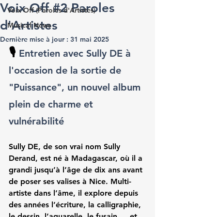
Voix Off #2 Paroles
Voix Off (Paroles d'Artistes)
d'Artistes
Musical News
Dernière mise à jour :
31 mai 2025
🎙️ 
Entretien avec 
Sully DE
 à 
l'occasion de la sortie de 
"Puissance", un nouvel album 
plein de charme et 
vulnérabilité 
Sully DE, de son vrai nom Sully 
Derand, est né à Madagascar, où il a 
grandi jusqu’à l’âge de dix ans avant 
de poser ses valises à Nice. Multi-
artiste dans l’âme, il explore depuis 
des années l’écriture, la calligraphie, 
le dessin, l’aquarelle, le fusain…  et 