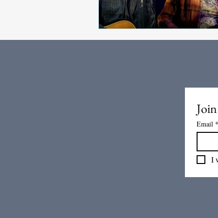
Join
Email
I 