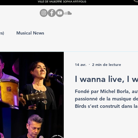
es)
Musical News
14 avr.
2 min de lecture
I wanna live, I 
Fondé par Michel Borla, au
passionné de la musique d
Birds s’est construit dans l
fidélité au répertoire mais 
constante d’en explorer les 