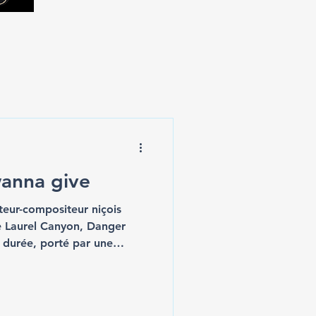
wanna give
teur-compositeur niçois
e Laurel Canyon, Danger
a durée, porté par une
aussi par une volonté
nuances et les possibilités.