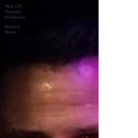
Voix Off
(Paroles
d'Artistes)
Musical
News