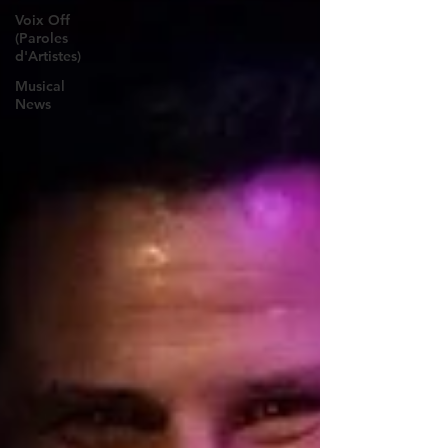
Voix Off
(Paroles
d'Artistes)
Musical
News