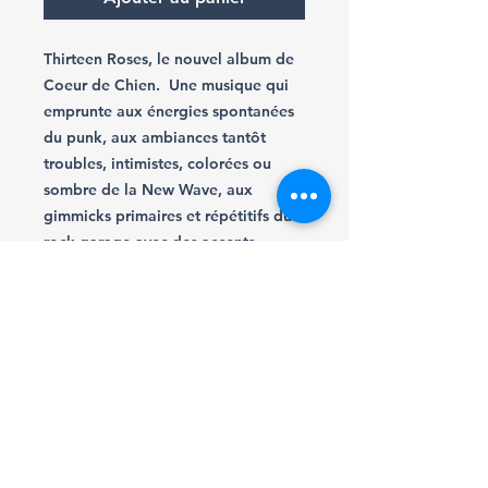
Thirteen Roses, le nouvel album de
Coeur de Chien. Une musique qui
emprunte aux énergies spontanées
du punk, aux ambiances tantôt
troubles, intimistes, colorées ou
sombre de la New Wave, aux
gimmicks primaires et répétitifs du
rock garage avec des accents
électriques hypnotiques et parfois
désaxés
Email